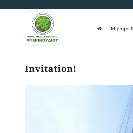
Tel.:
22816505 |
info@fterikoudi.com.cy
Μήνυμα Κ
Invitation!