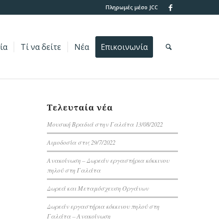
Πληρωμές μέσο JCC
ία
Τί να δείτε
Νέα
Επικοινωνία
Τελευταία νέα
Μουσική Βραδιά στην Γαλάτα 13/08/2022
Αιμοδοσία στις 29/7/2022
Ανακοίνωση – Δωρεάν εργαστήρια κόκκινου
πηλού στη Γαλάτα
Δωρεά και Μεταμόσχευση Οργάνων
Δωρεάν εργαστήρια κόκκινου πηλού στη
Γαλάτα – Ανακοίνωση