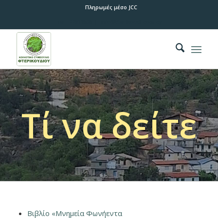
Πληρωμές μέσο JCC
Tel.:
22816505 |
info@fterikoudi.com.cy
Τί να δείτε
Βιβλίο «Μνημεία Φωνήεντα