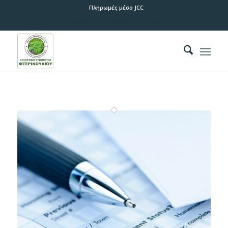
Πληρωμές μέσο JCC
Tel.:
22816505 |
info@fterikoudi.com.cy