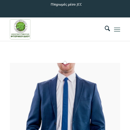
Πληρωμές μέσο JCC
Tel.:
22816505 |
info@fterikoudi.com.cy